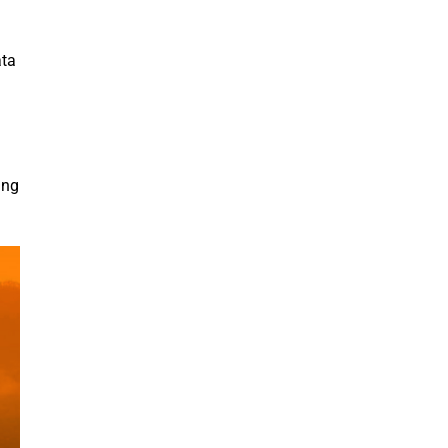
ata
ang