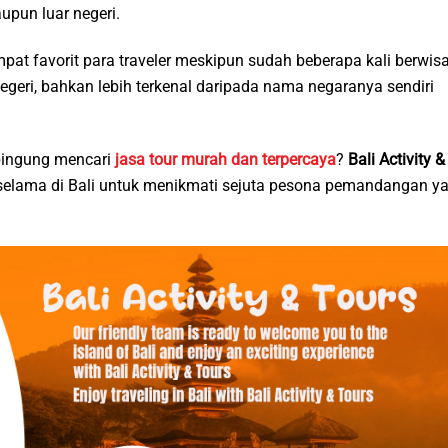
pun luar negeri.
t favorit para traveler meskipun sudah beberapa kali berwis
negeri, bahkan lebih terkenal daripada nama negaranya sendiri
 bingung mencari
jasa tour murah dan terpercaya
?
Bali Activity &
elama di Bali untuk menikmati sejuta pesona pemandangan y