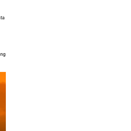
ata
ang