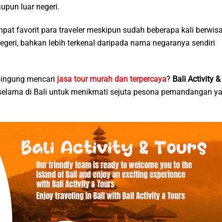
pun luar negeri.
t favorit para traveler meskipun sudah beberapa kali berwis
negeri, bahkan lebih terkenal daripada nama negaranya sendiri
 bingung mencari
jasa tour murah dan terpercaya
?
Bali Activity &
elama di Bali untuk menikmati sejuta pesona pemandangan y