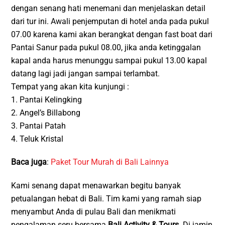
dengan senang hati menemani dan menjelaskan detail
dari tur ini. Awali penjemputan di hotel anda pada pukul
07.00 karena kami akan berangkat dengan fast boat dari
Pantai Sanur pada pukul 08.00, jika anda ketinggalan
kapal anda harus menunggu sampai pukul 13.00 kapal
datang lagi jadi jangan sampai terlambat.
Tempat yang akan kita kunjungi :
1. Pantai Kelingking
2. Angel’s Billabong
3. Pantai Patah
4. Teluk Kristal
Baca juga
:
Paket Tour Murah di Bali Lainnya
Kami senang dapat menawarkan begitu banyak
petualangan hebat di Bali. Tim kami yang ramah siap
menyambut Anda di pulau Bali dan menikmati
pengalaman seru bersama
Bali Activity & Tours
. Di jamin