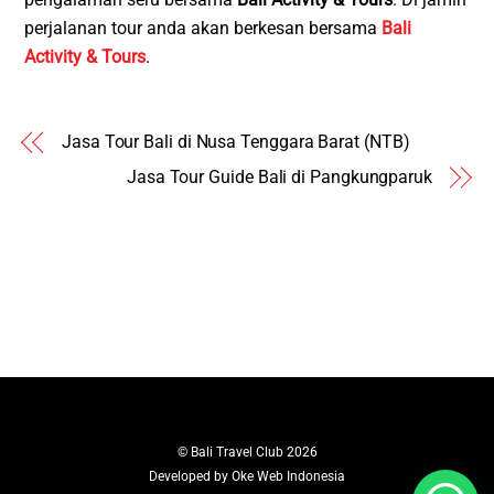
perjalanan tour anda akan berkesan bersama
Bali
Activity & Tours
.
Jasa Tour Bali di Nusa Tenggara Barat (NTB)
Jasa Tour Guide Bali di Pangkungparuk
©
Bali Travel Club
2026
Developed by
Oke Web Indonesia