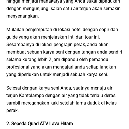
hingga menjadi mahakarya yang Anda sukai dipadukan
dengan mengunjungi salah satu air terjun akan semakin
menyenangkan.
Mulailah penjemputan di lokasi hotel dengan sopir dan
guide yang akan menjelaskan inti dari tour ini.
Sesampainya di lokasi pengrajin perak, anda akan
membuat sebuah karya seni dengan tangan anda sendiri
selama kurang lebih 2 jam dipandu oleh pemandu
profesional yang akan mengajari anda setiap langkah
yang diperlukan untuk menjadi sebuah karya seni.
Selesai dengan karya seni Anda, saatnya menuju air
terjun Kantolampo dengan air yang tidak terlalu deras
sambil meregangkan kaki setelah lama duduk di kelas
perak.
2. Sepeda Quad ATV Lava Hitam