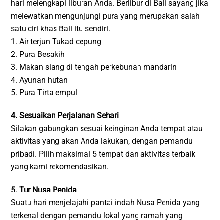
hari melengkapi liburan Anda. Berlibur di Bali sayang jika
melewatkan mengunjungi pura yang merupakan salah
satu ciri khas Bali itu sendiri.
1. Air terjun Tukad cepung
2. Pura Besakih
3. Makan siang di tengah perkebunan mandarin
4. Ayunan hutan
5. Pura Tirta empul
4. Sesuaikan Perjalanan Sehari
Silakan gabungkan sesuai keinginan Anda tempat atau
aktivitas yang akan Anda lakukan, dengan pemandu
pribadi. Pilih maksimal 5 tempat dan aktivitas terbaik
yang kami rekomendasikan.
5. Tur Nusa Penida
Suatu hari menjelajahi pantai indah Nusa Penida yang
terkenal dengan pemandu lokal yang ramah yang