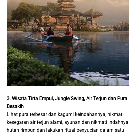
3. Wisata Tirta Empul, Jungle Swing, Air Terjun dan Pura
Besakih
Lihat pura terbesar dan kagumi keindahannya, nikmati
kesegaran air terjun alami, ayunan dan nikmati indahnya
hutan rimbun dan lakukan ritual penyucian dalam satu