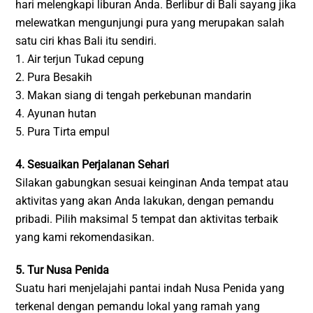
hari melengkapi liburan Anda. Berlibur di Bali sayang jika
melewatkan mengunjungi pura yang merupakan salah
satu ciri khas Bali itu sendiri.
1. Air terjun Tukad cepung
2. Pura Besakih
3. Makan siang di tengah perkebunan mandarin
4. Ayunan hutan
5. Pura Tirta empul
4. Sesuaikan Perjalanan Sehari
Silakan gabungkan sesuai keinginan Anda tempat atau
aktivitas yang akan Anda lakukan, dengan pemandu
pribadi. Pilih maksimal 5 tempat dan aktivitas terbaik
yang kami rekomendasikan.
5. Tur Nusa Penida
Suatu hari menjelajahi pantai indah Nusa Penida yang
terkenal dengan pemandu lokal yang ramah yang