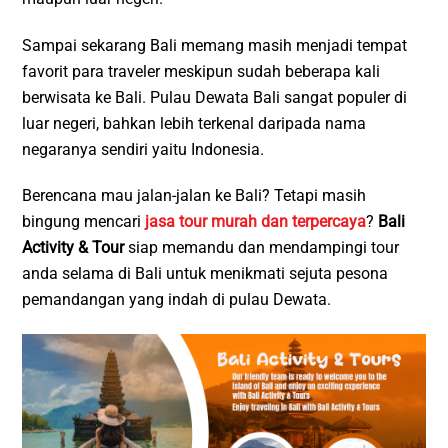
Sampai sekarang Bali memang masih menjadi tempat
favorit para traveler meskipun sudah beberapa kali
berwisata ke Bali. Pulau Dewata Bali sangat populer di
luar negeri, bahkan lebih terkenal daripada nama
negaranya sendiri yaitu Indonesia.
Berencana mau jalan-jalan ke Bali? Tetapi masih
bingung mencari
jasa tour murah dan terpercaya
?
Bali
Activity & Tour
siap memandu dan mendampingi tour
anda selama di Bali untuk menikmati sejuta pesona
pemandangan yang indah di pulau Dewata.