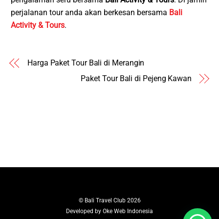
perjalanan tour anda akan berkesan bersama
Bali
Activity & Tours
.
Harga Paket Tour Bali di Merangin
Paket Tour Bali di Pejeng Kawan
©
Bali Travel Club
2026
Developed by
Oke Web Indonesia