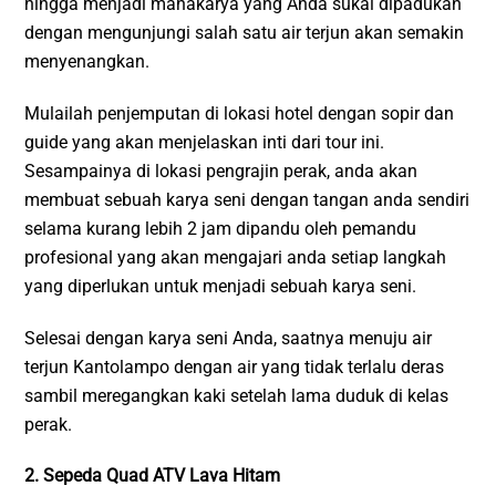
hingga menjadi mahakarya yang Anda sukai dipadukan
dengan mengunjungi salah satu air terjun akan semakin
menyenangkan.
Mulailah penjemputan di lokasi hotel dengan sopir dan
guide yang akan menjelaskan inti dari tour ini.
Sesampainya di lokasi pengrajin perak, anda akan
membuat sebuah karya seni dengan tangan anda sendiri
selama kurang lebih 2 jam dipandu oleh pemandu
profesional yang akan mengajari anda setiap langkah
yang diperlukan untuk menjadi sebuah karya seni.
Selesai dengan karya seni Anda, saatnya menuju air
terjun Kantolampo dengan air yang tidak terlalu deras
sambil meregangkan kaki setelah lama duduk di kelas
perak.
2. Sepeda Quad ATV Lava Hitam