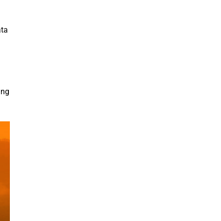
ata
ang