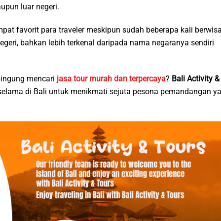
pun luar negeri.
t favorit para traveler meskipun sudah beberapa kali berwis
negeri, bahkan lebih terkenal daripada nama negaranya sendiri
 bingung mencari
jasa tour murah dan terpercaya
?
Bali Activity &
elama di Bali untuk menikmati sejuta pesona pemandangan y