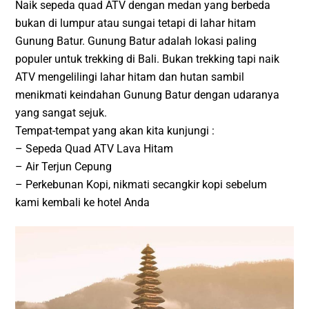
Naik sepeda quad ATV dengan medan yang berbeda
bukan di lumpur atau sungai tetapi di lahar hitam
Gunung Batur. Gunung Batur adalah lokasi paling
populer untuk trekking di Bali. Bukan trekking tapi naik
ATV mengelilingi lahar hitam dan hutan sambil
menikmati keindahan Gunung Batur dengan udaranya
yang sangat sejuk.
Tempat-tempat yang akan kita kunjungi :
– Sepeda Quad ATV Lava Hitam
– Air Terjun Cepung
– Perkebunan Kopi, nikmati secangkir kopi sebelum
kami kembali ke hotel Anda