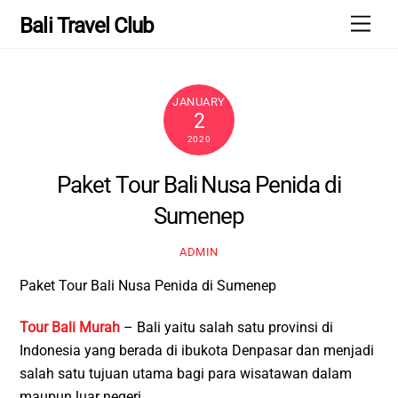
Skip
Men
Bali Travel Club
to
content
JANUARY
2
2020
Paket Tour Bali Nusa Penida di
Sumenep
ADMIN
Paket Tour Bali Nusa Penida di Sumenep
Tour Bali Murah
– Bali yaitu salah satu provinsi di
Indonesia yang berada di ibukota Denpasar dan menjadi
salah satu tujuan utama bagi para wisatawan dalam
maupun luar negeri.