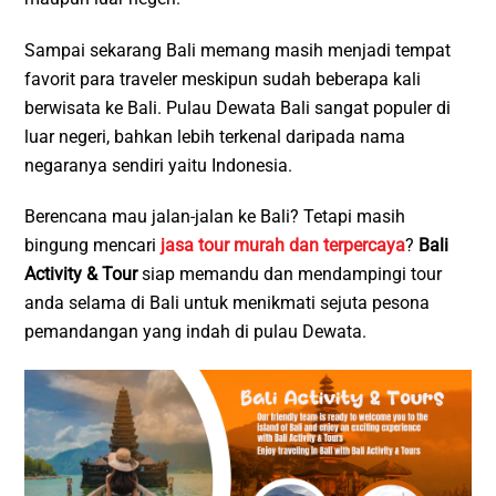
Sampai sekarang Bali memang masih menjadi tempat
favorit para traveler meskipun sudah beberapa kali
berwisata ke Bali. Pulau Dewata Bali sangat populer di
luar negeri, bahkan lebih terkenal daripada nama
negaranya sendiri yaitu Indonesia.
Berencana mau jalan-jalan ke Bali? Tetapi masih
bingung mencari
jasa tour murah dan terpercaya
?
Bali
Activity & Tour
siap memandu dan mendampingi tour
anda selama di Bali untuk menikmati sejuta pesona
pemandangan yang indah di pulau Dewata.