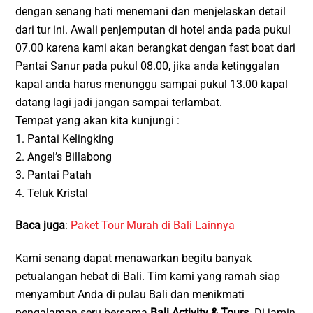
dengan senang hati menemani dan menjelaskan detail
dari tur ini. Awali penjemputan di hotel anda pada pukul
07.00 karena kami akan berangkat dengan fast boat dari
Pantai Sanur pada pukul 08.00, jika anda ketinggalan
kapal anda harus menunggu sampai pukul 13.00 kapal
datang lagi jadi jangan sampai terlambat.
Tempat yang akan kita kunjungi :
1. Pantai Kelingking
2. Angel’s Billabong
3. Pantai Patah
4. Teluk Kristal
Baca juga
:
Paket Tour Murah di Bali Lainnya
Kami senang dapat menawarkan begitu banyak
petualangan hebat di Bali. Tim kami yang ramah siap
menyambut Anda di pulau Bali dan menikmati
pengalaman seru bersama
Bali Activity & Tours
. Di jamin