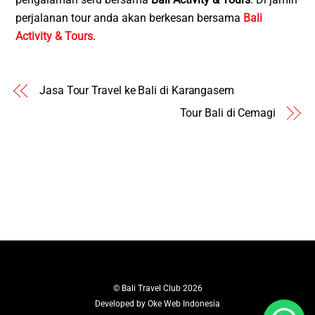
perjalanan tour anda akan berkesan bersama
Bali
Activity & Tours
.
Jasa Tour Travel ke Bali di Karangasem
Tour Bali di Cemagi
©
Bali Travel Club
2026
Developed by
Oke Web Indonesia