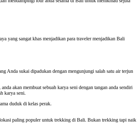
an mendampingi tour anda selama di Bali untuk menikmati sejuta
ya yang sangat khas menjadikan para traveler menjadikan Bali
ang Anda sukai dipadukan dengan mengunjungi salah satu air terjun
ak, anda akan membuat sebuah karya seni dengan tangan anda sendiri
h karya seni.
lama duduk di kelas perak.
asi paling populer untuk trekking di Bali. Bukan trekking tapi naik