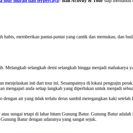
sa tour murah dan terpercaya
?
Bali Activity & Tour
siap memandu d
ah habis, memberikan pantai-pantai yang cantik dan memukau, dan buda
ilih. Melangkah selangkah demi selangkah hingga menjadi mahakarya y
n menjelaskan inti dari tour ini. Sesampainya di lokasi pengrajin per
an mengajari anda setiap langkah yang diperlukan untuk menjadi sebua
 dengan air yang tidak terlalu deras sambil meregangkan kaki setelah 
u sungai tetapi di lahar hitam Gunung Batur. Gunung Batur adalah lok
n Gunung Batur dengan udaranya yang sangat sejuk.