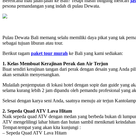
Berencana mau jalan-jalan ke Bali? Tetapi masih bingung mencari
ja
pesona pemandangan yang indah di pulau Dewata.
Pulau Dewata Bali memang selalu memiliki daya pikat yang tak pern
sebagai tujuan liburan atau tour.
Berikut ragam
paket tour murah
ke Bali yang kami sediakan:
1. Kelas Membuat Kerajinan Perak dan Air Terjun
Buat sendiri kerajinan tangan dari perak dengan desain yang Anda p
akan semakin menyenangkan.
Mulailah penjemputan di lokasi hotel dengan sopir dan guide yang aka
selama kurang lebih 2 jam dipandu oleh pemandu profesional yang ak
Selesai dengan karya seni Anda, saatnya menuju air terjun Kantolampo
2. Sepeda Quad ATV Lava Hitam
Naik sepeda quad ATV dengan medan yang berbeda bukan di lumpur ata
ATV mengelilingi lahar hitam dan hutan sambil menikmati keindaha
Tempat-tempat yang akan kita kunjungi :
– Sepeda Quad ATV Lava Hitam