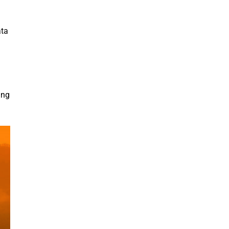
ata
ang