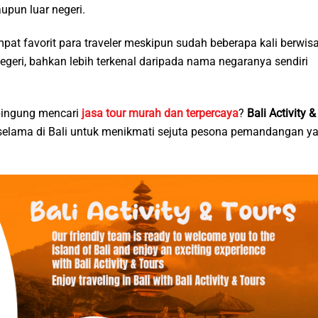
pun luar negeri.
t favorit para traveler meskipun sudah beberapa kali berwis
negeri, bahkan lebih terkenal daripada nama negaranya sendiri
 bingung mencari
jasa tour murah dan terpercaya
?
Bali Activity &
elama di Bali untuk menikmati sejuta pesona pemandangan y