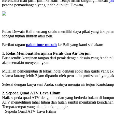
Berencana mau jalan-jalan ke Bali? Tetapi masih bingung mencari
ja
pesona pemandangan yang indah di pulau Dewata.
Pulau Dewata Bali memang selalu memiliki daya pikat yang tak pern
sebagai tujuan liburan atau tour.
Berikut ragam
paket tour murah
ke Bali yang kami sediakan:
1. Kelas Membuat Kerajinan Perak dan Air Terjun
Buat sendiri kerajinan tangan dari perak dengan desain yang Anda p
akan semakin menyenangkan.
Mulailah penjemputan di lokasi hotel dengan sopir dan guide yang aka
selama kurang lebih 2 jam dipandu oleh pemandu profesional yang ak
Selesai dengan karya seni Anda, saatnya menuju air terjun Kantolampo
2. Sepeda Quad ATV Lava Hitam
Naik sepeda quad ATV dengan medan yang berbeda bukan di lumpur ata
ATV mengelilingi lahar hitam dan hutan sambil menikmati keindaha
Tempat-tempat yang akan kita kunjungi :
– Sepeda Quad ATV Lava Hitam