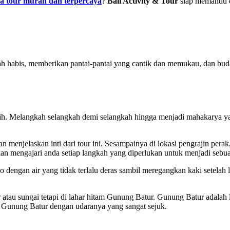
sa tour murah dan terpercaya
?
Bali Activity & Tour
siap memandu d
ah habis, memberikan pantai-pantai yang cantik dan memukau, dan buda
ilih. Melangkah selangkah demi selangkah hingga menjadi mahakarya y
n menjelaskan inti dari tour ini. Sesampainya di lokasi pengrajin per
an mengajari anda setiap langkah yang diperlukan untuk menjadi sebua
 dengan air yang tidak terlalu deras sambil meregangkan kaki setelah 
u sungai tetapi di lahar hitam Gunung Batur. Gunung Batur adalah lok
n Gunung Batur dengan udaranya yang sangat sejuk.