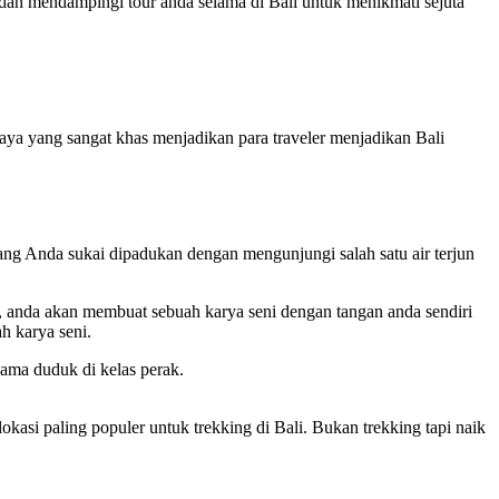
an mendampingi tour anda selama di Bali untuk menikmati sejuta
ya yang sangat khas menjadikan para traveler menjadikan Bali
ang Anda sukai dipadukan dengan mengunjungi salah satu air terjun
ak, anda akan membuat sebuah karya seni dengan tangan anda sendiri
h karya seni.
lama duduk di kelas perak.
asi paling populer untuk trekking di Bali. Bukan trekking tapi naik