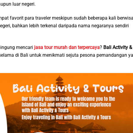
pun luar negeri.
t favorit para traveler meskipun sudah beberapa kali berwis
negeri, bahkan lebih terkenal daripada nama negaranya sendiri
 bingung mencari
jasa tour murah dan terpercaya
?
Bali Activity &
elama di Bali untuk menikmati sejuta pesona pemandangan y