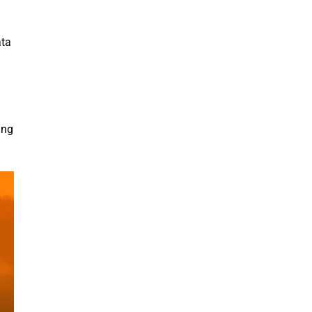
ata
ang