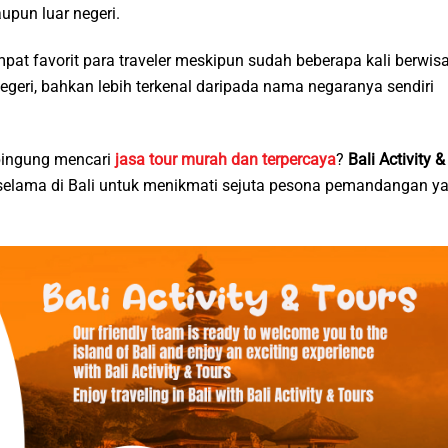
pun luar negeri.
t favorit para traveler meskipun sudah beberapa kali berwis
negeri, bahkan lebih terkenal daripada nama negaranya sendiri
 bingung mencari
jasa tour murah dan terpercaya
?
Bali Activity &
elama di Bali untuk menikmati sejuta pesona pemandangan y