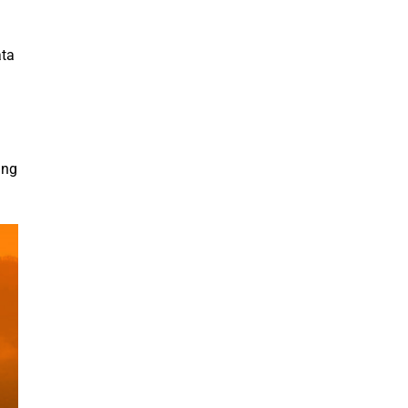
ata
ang