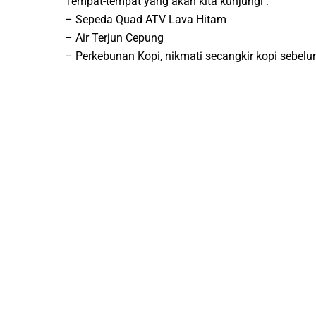
Tempat-tempat yang akan kita kunjungi :
– Sepeda Quad ATV Lava Hitam
– Air Terjun Cepung
– Perkebunan Kopi, nikmati secangkir kopi sebel