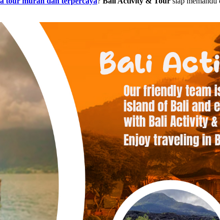
sa tour murah dan terpercaya
?
Bali Activity & Tour
siap memandu d