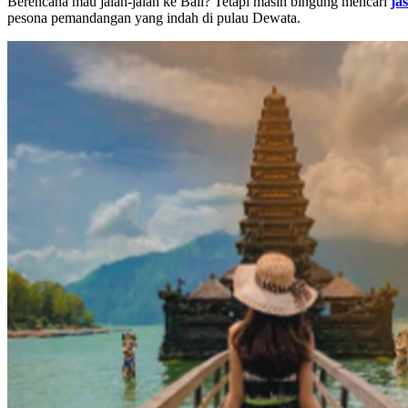
Berencana mau jalan-jalan ke Bali? Tetapi masih bingung mencari
ja
pesona pemandangan yang indah di pulau Dewata.