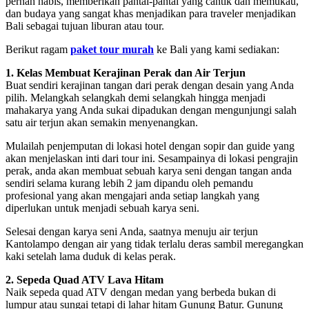
pernah habis, memberikan pantai-pantai yang cantik dan memukau,
dan budaya yang sangat khas menjadikan para traveler menjadikan
Bali sebagai tujuan liburan atau tour.
Berikut ragam
paket tour murah
ke Bali yang kami sediakan:
1. Kelas Membuat Kerajinan Perak dan Air Terjun
Buat sendiri kerajinan tangan dari perak dengan desain yang Anda
pilih. Melangkah selangkah demi selangkah hingga menjadi
mahakarya yang Anda sukai dipadukan dengan mengunjungi salah
satu air terjun akan semakin menyenangkan.
Mulailah penjemputan di lokasi hotel dengan sopir dan guide yang
akan menjelaskan inti dari tour ini. Sesampainya di lokasi pengrajin
perak, anda akan membuat sebuah karya seni dengan tangan anda
sendiri selama kurang lebih 2 jam dipandu oleh pemandu
profesional yang akan mengajari anda setiap langkah yang
diperlukan untuk menjadi sebuah karya seni.
Selesai dengan karya seni Anda, saatnya menuju air terjun
Kantolampo dengan air yang tidak terlalu deras sambil meregangkan
kaki setelah lama duduk di kelas perak.
2. Sepeda Quad ATV Lava Hitam
Naik sepeda quad ATV dengan medan yang berbeda bukan di
lumpur atau sungai tetapi di lahar hitam Gunung Batur. Gunung