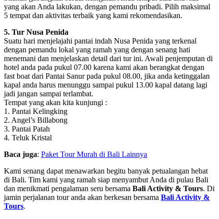
yang akan Anda lakukan, dengan pemandu pribadi. Pilih maksimal
5 tempat dan aktivitas terbaik yang kami rekomendasikan.
5. Tur Nusa Penida
Suatu hari menjelajahi pantai indah Nusa Penida yang terkenal
dengan pemandu lokal yang ramah yang dengan senang hati
menemani dan menjelaskan detail dari tur ini. Awali penjemputan di
hotel anda pada pukul 07.00 karena kami akan berangkat dengan
fast boat dari Pantai Sanur pada pukul 08.00, jika anda ketinggalan
kapal anda harus menunggu sampai pukul 13.00 kapal datang lagi
jadi jangan sampai terlambat.
Tempat yang akan kita kunjungi :
1. Pantai Kelingking
2. Angel’s Billabong
3. Pantai Patah
4. Teluk Kristal
Baca juga
:
Paket Tour Murah di Bali Lainnya
Kami senang dapat menawarkan begitu banyak petualangan hebat
di Bali. Tim kami yang ramah siap menyambut Anda di pulau Bali
dan menikmati pengalaman seru bersama
Bali Activity & Tours
. Di
jamin perjalanan tour anda akan berkesan bersama
Bali Activity &
Tours
.