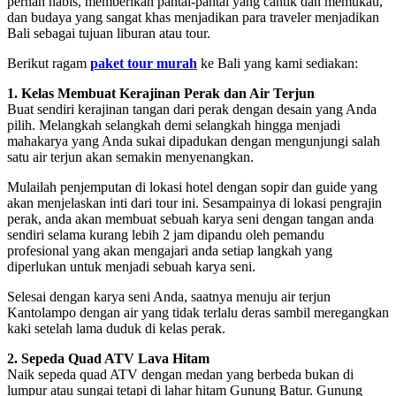
pernah habis, memberikan pantai-pantai yang cantik dan memukau,
dan budaya yang sangat khas menjadikan para traveler menjadikan
Bali sebagai tujuan liburan atau tour.
Berikut ragam
paket tour murah
ke Bali yang kami sediakan:
1. Kelas Membuat Kerajinan Perak dan Air Terjun
Buat sendiri kerajinan tangan dari perak dengan desain yang Anda
pilih. Melangkah selangkah demi selangkah hingga menjadi
mahakarya yang Anda sukai dipadukan dengan mengunjungi salah
satu air terjun akan semakin menyenangkan.
Mulailah penjemputan di lokasi hotel dengan sopir dan guide yang
akan menjelaskan inti dari tour ini. Sesampainya di lokasi pengrajin
perak, anda akan membuat sebuah karya seni dengan tangan anda
sendiri selama kurang lebih 2 jam dipandu oleh pemandu
profesional yang akan mengajari anda setiap langkah yang
diperlukan untuk menjadi sebuah karya seni.
Selesai dengan karya seni Anda, saatnya menuju air terjun
Kantolampo dengan air yang tidak terlalu deras sambil meregangkan
kaki setelah lama duduk di kelas perak.
2. Sepeda Quad ATV Lava Hitam
Naik sepeda quad ATV dengan medan yang berbeda bukan di
lumpur atau sungai tetapi di lahar hitam Gunung Batur. Gunung