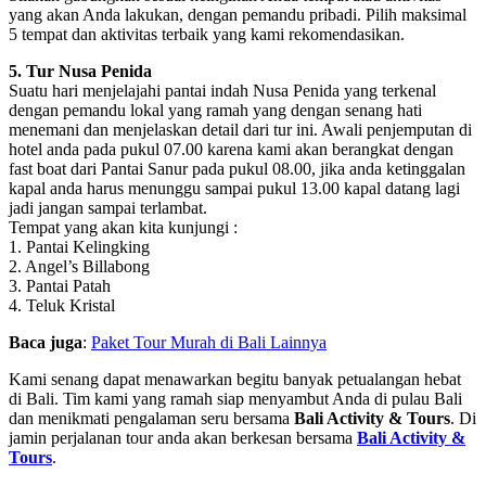
yang akan Anda lakukan, dengan pemandu pribadi. Pilih maksimal
5 tempat dan aktivitas terbaik yang kami rekomendasikan.
5. Tur Nusa Penida
Suatu hari menjelajahi pantai indah Nusa Penida yang terkenal
dengan pemandu lokal yang ramah yang dengan senang hati
menemani dan menjelaskan detail dari tur ini. Awali penjemputan di
hotel anda pada pukul 07.00 karena kami akan berangkat dengan
fast boat dari Pantai Sanur pada pukul 08.00, jika anda ketinggalan
kapal anda harus menunggu sampai pukul 13.00 kapal datang lagi
jadi jangan sampai terlambat.
Tempat yang akan kita kunjungi :
1. Pantai Kelingking
2. Angel’s Billabong
3. Pantai Patah
4. Teluk Kristal
Baca juga
:
Paket Tour Murah di Bali Lainnya
Kami senang dapat menawarkan begitu banyak petualangan hebat
di Bali. Tim kami yang ramah siap menyambut Anda di pulau Bali
dan menikmati pengalaman seru bersama
Bali Activity & Tours
. Di
jamin perjalanan tour anda akan berkesan bersama
Bali Activity &
Tours
.