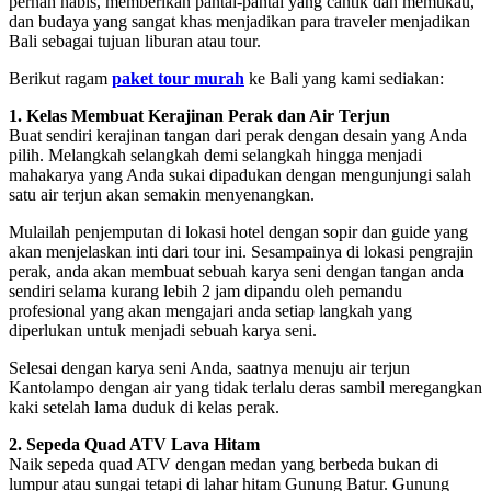
pernah habis, memberikan pantai-pantai yang cantik dan memukau,
dan budaya yang sangat khas menjadikan para traveler menjadikan
Bali sebagai tujuan liburan atau tour.
Berikut ragam
paket tour murah
ke Bali yang kami sediakan:
1. Kelas Membuat Kerajinan Perak dan Air Terjun
Buat sendiri kerajinan tangan dari perak dengan desain yang Anda
pilih. Melangkah selangkah demi selangkah hingga menjadi
mahakarya yang Anda sukai dipadukan dengan mengunjungi salah
satu air terjun akan semakin menyenangkan.
Mulailah penjemputan di lokasi hotel dengan sopir dan guide yang
akan menjelaskan inti dari tour ini. Sesampainya di lokasi pengrajin
perak, anda akan membuat sebuah karya seni dengan tangan anda
sendiri selama kurang lebih 2 jam dipandu oleh pemandu
profesional yang akan mengajari anda setiap langkah yang
diperlukan untuk menjadi sebuah karya seni.
Selesai dengan karya seni Anda, saatnya menuju air terjun
Kantolampo dengan air yang tidak terlalu deras sambil meregangkan
kaki setelah lama duduk di kelas perak.
2. Sepeda Quad ATV Lava Hitam
Naik sepeda quad ATV dengan medan yang berbeda bukan di
lumpur atau sungai tetapi di lahar hitam Gunung Batur. Gunung