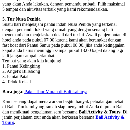
yang akan Anda lakukan, dengan pemandu pribadi. Pilih maksimal
5 tempat dan aktivitas terbaik yang kami rekomendasikan.
5. Tur Nusa Penida
Suatu hari menjelajahi pantai indah Nusa Penida yang terkenal
dengan pemandu lokal yang ramah yang dengan senang hati
menemani dan menjelaskan detail dari tur ini. Awali penjemputan di
hotel anda pada pukul 07.00 karena kami akan berangkat dengan
fast boat dari Pantai Sanur pada pukul 08.00, jika anda ketinggalan
kapal anda harus menunggu sampai pukul 13.00 kapal datang lagi
jadi jangan sampai terlambat.
Tempat yang akan kita kunjungi :
1. Pantai Kelingking
2. Angel’s Billabong
3. Pantai Patah
4. Teluk Kristal
Baca juga
:
Paket Tour Murah di Bali Lainnya
Kami senang dapat menawarkan begitu banyak petualangan hebat
di Bali. Tim kami yang ramah siap menyambut Anda di pulau Bali
dan menikmati pengalaman seru bersama
Bali Activity & Tours
. Di
jamin perjalanan tour anda akan berkesan bersama
Bali Activity &
Tours
.