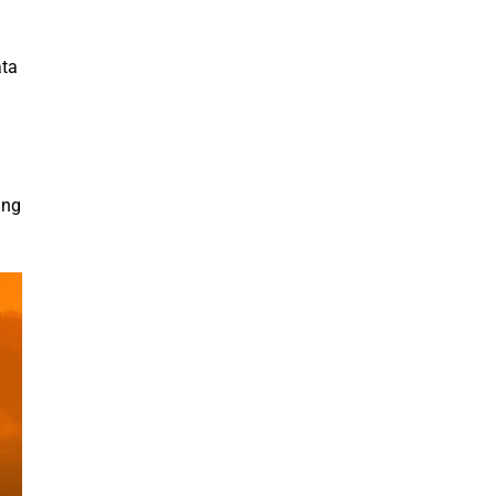
ata
ang