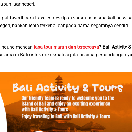
pun luar negeri.
t favorit para traveler meskipun sudah beberapa kali berwis
negeri, bahkan lebih terkenal daripada nama negaranya sendiri
 bingung mencari
jasa tour murah dan terpercaya
?
Bali Activity &
elama di Bali untuk menikmati sejuta pesona pemandangan y