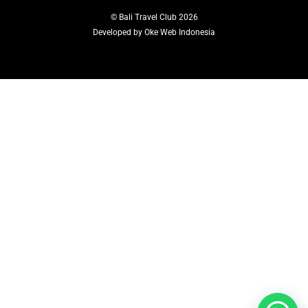
©
Bali Travel Club
2026
Developed by
Oke Web Indonesia