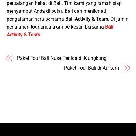
petualangan hebat di Bali. Tim kami yang ramah siap
menyambut Anda di pulau Bali dan menikmati
pengalaman seru bersama
Bali Activity & Tours
. Di jamin
perjalanan tour anda akan berkesan bersama
Bali
Activity & Tours
.
Paket Tour Bali Nusa Penida di Klungkung
Paket Tour Bali di Air Itam