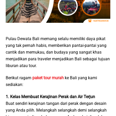
Pulau Dewata Bali memang selalu memiliki daya pikat
yang tak pernah habis, memberikan pantai-pantai yang
cantik dan memukau, dan budaya yang sangat khas
menjadikan para traveler menjadikan Bali sebagai tujuan
liburan atau tour.
Berikut ragam
paket tour murah
ke Bali yang kami
sediakan:
1. Kelas Membuat Kerajinan Perak dan Air Terjun
Buat sendiri kerajinan tangan dari perak dengan desain
yang Anda pilih. Melangkah selangkah demi selangkah