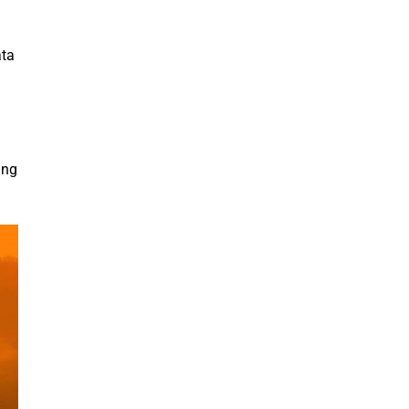
ata
ang