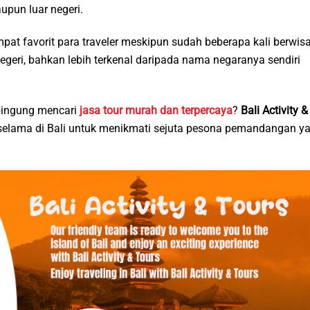
pun luar negeri.
t favorit para traveler meskipun sudah beberapa kali berwis
negeri, bahkan lebih terkenal daripada nama negaranya sendiri
 bingung mencari
jasa tour murah dan terpercaya
?
Bali Activity &
elama di Bali untuk menikmati sejuta pesona pemandangan y