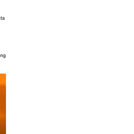
ata
ang