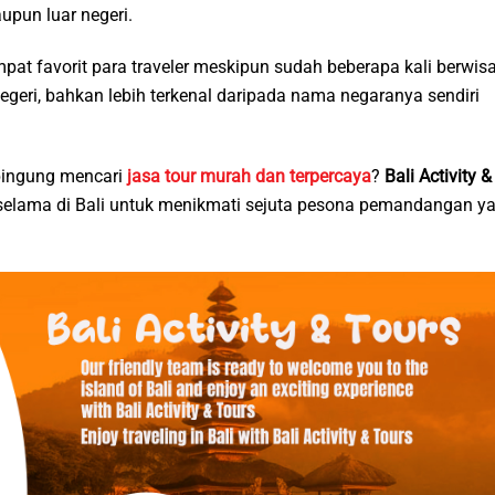
pun luar negeri.
t favorit para traveler meskipun sudah beberapa kali berwis
negeri, bahkan lebih terkenal daripada nama negaranya sendiri
 bingung mencari
jasa tour murah dan terpercaya
?
Bali Activity &
elama di Bali untuk menikmati sejuta pesona pemandangan y