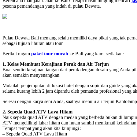
Berencana mau jalan-jalan ke Bali? Tetapi masih bingung mencari
ja
pesona pemandangan yang indah di pulau Dewata.
Pulau Dewata Bali memang selalu memiliki daya pikat yang tak pern
sebagai tujuan liburan atau tour.
Berikut ragam
paket tour murah
ke Bali yang kami sediakan:
1. Kelas Membuat Kerajinan Perak dan Air Terjun
Buat sendiri kerajinan tangan dari perak dengan desain yang Anda p
akan semakin menyenangkan.
Mulailah penjemputan di lokasi hotel dengan sopir dan guide yang aka
selama kurang lebih 2 jam dipandu oleh pemandu profesional yang ak
Selesai dengan karya seni Anda, saatnya menuju air terjun Kantolampo
2. Sepeda Quad ATV Lava Hitam
Naik sepeda quad ATV dengan medan yang berbeda bukan di lumpur ata
ATV mengelilingi lahar hitam dan hutan sambil menikmati keindaha
Tempat-tempat yang akan kita kunjungi :
– Sepeda Quad ATV Lava Hitam