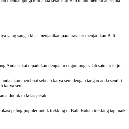
an mendampingi tour anda selama di Bali untuk menikmati sejuta
ya yang sangat khas menjadikan para traveler menjadikan Bali
ang Anda sukai dipadukan dengan mengunjungi salah satu air terjun
ak, anda akan membuat sebuah karya seni dengan tangan anda sendiri
h karya seni.
lama duduk di kelas perak.
asi paling populer untuk trekking di Bali. Bukan trekking tapi naik