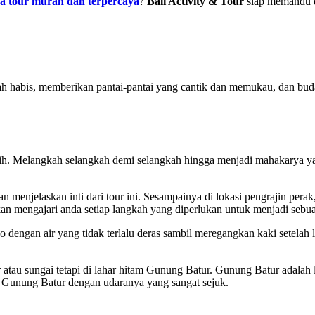
sa tour murah dan terpercaya
?
Bali Activity & Tour
siap memandu d
ah habis, memberikan pantai-pantai yang cantik dan memukau, dan buda
ilih. Melangkah selangkah demi selangkah hingga menjadi mahakarya y
n menjelaskan inti dari tour ini. Sesampainya di lokasi pengrajin per
an mengajari anda setiap langkah yang diperlukan untuk menjadi sebua
 dengan air yang tidak terlalu deras sambil meregangkan kaki setelah 
u sungai tetapi di lahar hitam Gunung Batur. Gunung Batur adalah lok
n Gunung Batur dengan udaranya yang sangat sejuk.