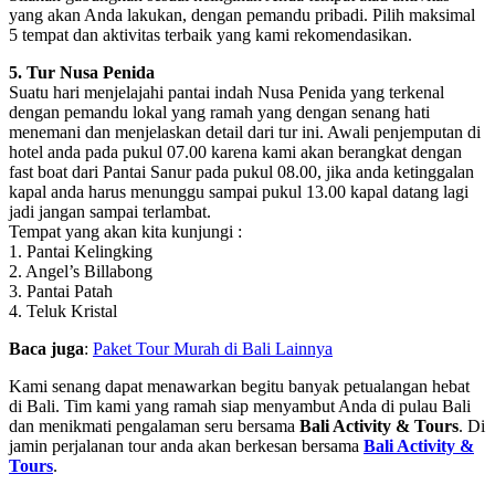
yang akan Anda lakukan, dengan pemandu pribadi. Pilih maksimal
5 tempat dan aktivitas terbaik yang kami rekomendasikan.
5. Tur Nusa Penida
Suatu hari menjelajahi pantai indah Nusa Penida yang terkenal
dengan pemandu lokal yang ramah yang dengan senang hati
menemani dan menjelaskan detail dari tur ini. Awali penjemputan di
hotel anda pada pukul 07.00 karena kami akan berangkat dengan
fast boat dari Pantai Sanur pada pukul 08.00, jika anda ketinggalan
kapal anda harus menunggu sampai pukul 13.00 kapal datang lagi
jadi jangan sampai terlambat.
Tempat yang akan kita kunjungi :
1. Pantai Kelingking
2. Angel’s Billabong
3. Pantai Patah
4. Teluk Kristal
Baca juga
:
Paket Tour Murah di Bali Lainnya
Kami senang dapat menawarkan begitu banyak petualangan hebat
di Bali. Tim kami yang ramah siap menyambut Anda di pulau Bali
dan menikmati pengalaman seru bersama
Bali Activity & Tours
. Di
jamin perjalanan tour anda akan berkesan bersama
Bali Activity &
Tours
.