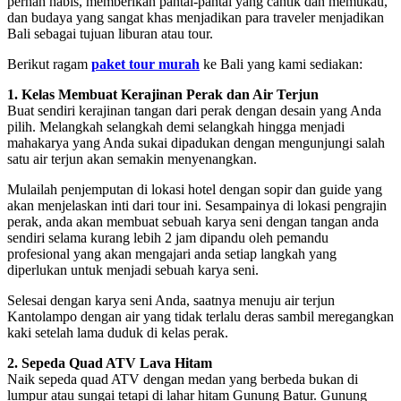
pernah habis, memberikan pantai-pantai yang cantik dan memukau,
dan budaya yang sangat khas menjadikan para traveler menjadikan
Bali sebagai tujuan liburan atau tour.
Berikut ragam
paket tour murah
ke Bali yang kami sediakan:
1. Kelas Membuat Kerajinan Perak dan Air Terjun
Buat sendiri kerajinan tangan dari perak dengan desain yang Anda
pilih. Melangkah selangkah demi selangkah hingga menjadi
mahakarya yang Anda sukai dipadukan dengan mengunjungi salah
satu air terjun akan semakin menyenangkan.
Mulailah penjemputan di lokasi hotel dengan sopir dan guide yang
akan menjelaskan inti dari tour ini. Sesampainya di lokasi pengrajin
perak, anda akan membuat sebuah karya seni dengan tangan anda
sendiri selama kurang lebih 2 jam dipandu oleh pemandu
profesional yang akan mengajari anda setiap langkah yang
diperlukan untuk menjadi sebuah karya seni.
Selesai dengan karya seni Anda, saatnya menuju air terjun
Kantolampo dengan air yang tidak terlalu deras sambil meregangkan
kaki setelah lama duduk di kelas perak.
2. Sepeda Quad ATV Lava Hitam
Naik sepeda quad ATV dengan medan yang berbeda bukan di
lumpur atau sungai tetapi di lahar hitam Gunung Batur. Gunung