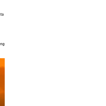
ata
ang