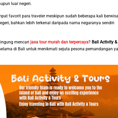
pun luar negeri.
t favorit para traveler meskipun sudah beberapa kali berwis
negeri, bahkan lebih terkenal daripada nama negaranya sendiri
 bingung mencari
jasa tour murah dan terpercaya
?
Bali Activity &
elama di Bali untuk menikmati sejuta pesona pemandangan y