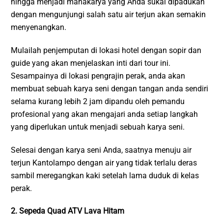
hingga menjadi mahakarya yang Anda sukai dipadukan
dengan mengunjungi salah satu air terjun akan semakin
menyenangkan.
Mulailah penjemputan di lokasi hotel dengan sopir dan
guide yang akan menjelaskan inti dari tour ini.
Sesampainya di lokasi pengrajin perak, anda akan
membuat sebuah karya seni dengan tangan anda sendiri
selama kurang lebih 2 jam dipandu oleh pemandu
profesional yang akan mengajari anda setiap langkah
yang diperlukan untuk menjadi sebuah karya seni.
Selesai dengan karya seni Anda, saatnya menuju air
terjun Kantolampo dengan air yang tidak terlalu deras
sambil meregangkan kaki setelah lama duduk di kelas
perak.
2. Sepeda Quad ATV Lava Hitam