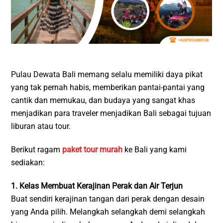
Pulau Dewata Bali memang selalu memiliki daya pikat
yang tak pernah habis, memberikan pantai-pantai yang
cantik dan memukau, dan budaya yang sangat khas
menjadikan para traveler menjadikan Bali sebagai tujuan
liburan atau tour.
Berikut ragam
paket tour murah
ke Bali yang kami
sediakan:
1. Kelas Membuat Kerajinan Perak dan Air Terjun
Buat sendiri kerajinan tangan dari perak dengan desain
yang Anda pilih. Melangkah selangkah demi selangkah