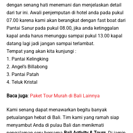
dengan senang hati menemani dan menjelaskan detail
dari tur ini. Awali penjemputan di hotel anda pada pukul
07.00 karena kami akan berangkat dengan fast boat dari
Pantai Sanur pada pukul 08.00, jika anda ketinggalan
kapal anda harus menunggu sampai pukul 13.00 kapal
datang lagi jadi jangan sampai terlambat.
Tempat yang akan kita kunjungi :
1. Pantai Kelingking
2. Angel’s Billabong
3. Pantai Patah
4. Teluk Kristal
Baca juga
:
Paket Tour Murah di Bali Lainnya
Kami senang dapat menawarkan begitu banyak
petualangan hebat di Bali. Tim kami yang ramah siap
menyambut Anda di pulau Bali dan menikmati
pengalaman seru bersama
Bali Activity & Tours
. Di jamin