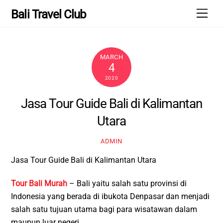
Skip
Men
Bali Travel Club
to
content
MARCH
4
2020
Jasa Tour Guide Bali di Kalimantan
Utara
ADMIN
Jasa Tour Guide Bali di Kalimantan Utara
Tour Bali Murah
– Bali yaitu salah satu provinsi di
Indonesia yang berada di ibukota Denpasar dan menjadi
salah satu tujuan utama bagi para wisatawan dalam
maupun luar negeri.