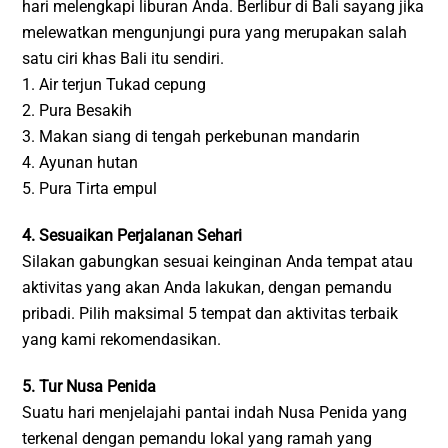
hari melengkapi liburan Anda. Berlibur di Bali sayang jika
melewatkan mengunjungi pura yang merupakan salah
satu ciri khas Bali itu sendiri.
1. Air terjun Tukad cepung
2. Pura Besakih
3. Makan siang di tengah perkebunan mandarin
4. Ayunan hutan
5. Pura Tirta empul
4. Sesuaikan Perjalanan Sehari
Silakan gabungkan sesuai keinginan Anda tempat atau
aktivitas yang akan Anda lakukan, dengan pemandu
pribadi. Pilih maksimal 5 tempat dan aktivitas terbaik
yang kami rekomendasikan.
5. Tur Nusa Penida
Suatu hari menjelajahi pantai indah Nusa Penida yang
terkenal dengan pemandu lokal yang ramah yang